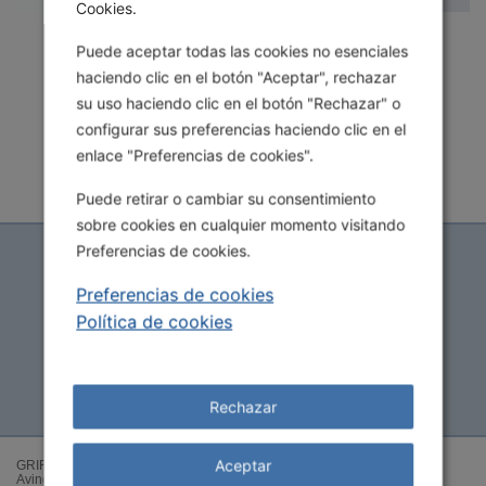
Cookies.
l
Puede aceptar todas las cookies no esenciales
haciendo clic en el botón "Aceptar", rechazar
Una herramienta desarrollada por Grifols que
mejora, agiliza y facilita la comunicación entre
su uso haciendo clic en el botón "Rechazar" o
las diversas partes implicadas en el
configurar sus preferencias haciendo clic en el
a
seguimiento del contrato de fraccionamiento
enlace "Preferencias de cookies".
industrial del plasma.
Puede retirar o cambiar su consentimiento
sobre cookies en cualquier momento visitando
y
Preferencias de cookies.
Contrato
Preferencias de cookies
Valor añadido
Política de cookies
V
Contact us
Sobre Grifols
Rechazar
i
Aceptar
GRIFOLS, S.A.
Avinguda de la Generalitat, 152